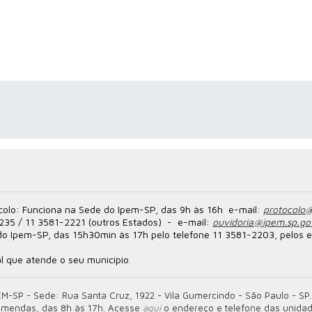
colo
: Funciona na Sede do Ipem-SP, das 9h às 16h
e-mail
:
protocolo@
35 / 11 3581-2221 (outros Estados) - e-mail:
ouvidoria@ipem.sp.go
o Ipem-SP, das 15h30min às 17h pelo telefone 11 3581-2203, pelos 
l que atende o seu município
.
EM-SP -
Sede: Rua Santa Cruz, 1922 - Vila Gumercindo - São Paulo - SP.
 emendas, das 8h às 17h. Acesse
aqui
o endereço e telefone das unida