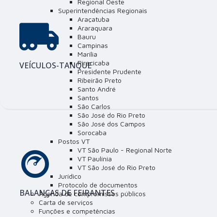
Regional Oeste
Superintendências Regionais
Araçatuba
Araraquara
Bauru
Campinas
Marília
Piracicaba
VEÍCULOS-TANQUE
Presidente Prudente
Ribeirão Preto
Santo André
Santos
São Carlos
São José do Rio Preto
São José dos Campos
Sorocaba
Postos VT
VT São Paulo - Regional Norte
VT Paulínia
VT São José do Rio Preto
Jurídico
Protocolo de documentos
BALANÇAS DE FEIRANTES
Agenda de compromissos públicos
Carta de serviços
Funções e competências