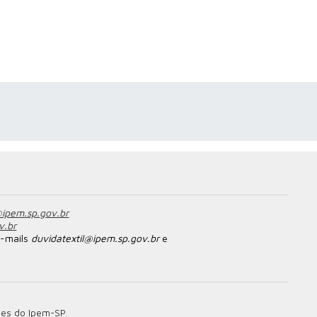
ipem.sp.gov.br
v.br
e-mails
duvidatextil@ipem.sp.gov.br
e
des do Ipem-SP
.