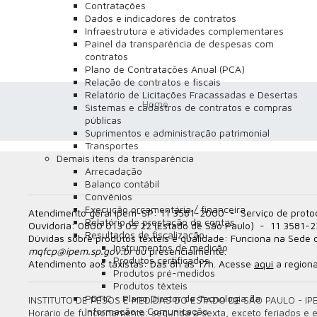
Contratações
Dados e indicadores de contratos
Infraestrutura e atividades complementares
Painel da transparência de despesas com
contratos
Plano de Contratações Anual (PCA)
Relação de contratos e fiscais
Relatório de Licitações Fracassadas e Desertas
Home
Sistemas e cadastros de contratos e compras
públicas
Suprimentos e administração patrimonial
Transportes
Demais itens da transparência
Arrecadação
Balanço contábil
Convênios
Execução orçamentária / financeira
Atendimento geral Ipem-SP:
11 3581-2000 - S
erviço de proto
Relatório de prestação de contas
Ouvidoria:
0800 013 05 22 (Estado de São Paulo) - 11 3581-22
Resultados de fiscalização
Dúvidas sobre produtos têxteis e qualidade:
Funciona na Sede d
Instrumentos de medição
mqfcp@ipem.sp.gov.br
ou presencialmente.
Produtos certificados
Atendimento aos taxistas:
Das 8h às 17h. Acesse
aqui
a regiona
Produtos pré-medidos
Produtos têxteis
PDTIC - Plano Diretor de Tecnologia da
INSTITUTO DE PESOS E MEDIDAS DO ESTADO DE SÃO PAULO - IP
Informação e Comunicação
Horário de funcionamento: segunda a sexta, exceto feriados e