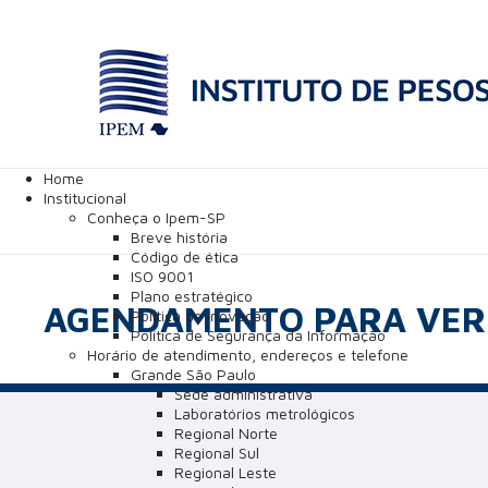
Home
Institucional
Conheça o Ipem-SP
Breve história
Código de ética
ISO 9001
Plano estratégico
AGENDAMENTO PARA VER
Política de inovação
Política de Segurança da Informação
Horário de atendimento, endereços e telefone
Grande São Paulo
Sede administrativa
Laboratórios metrológicos
Regional Norte
Regional Sul
Regional Leste