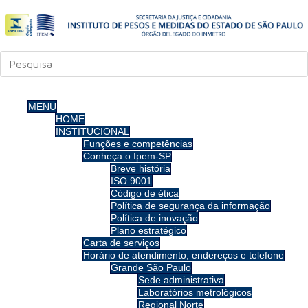
MENU
HOME
INSTITUCIONAL
Funções e competências
Conheça o Ipem-SP
Breve história
ISO 9001
Código de ética
Política de segurança da informação
Política de inovação
Plano estratégico
Carta de serviços
Horário de atendimento, endereços e telefone
Grande São Paulo
Sede administrativa
Laboratórios metrológicos
Regional Norte