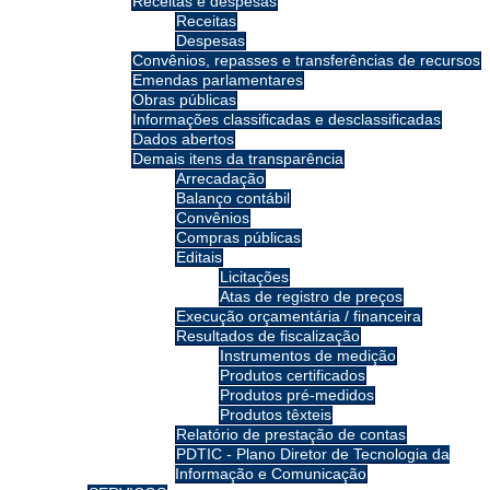
Receitas e despesas
Receitas
Despesas
Convênios, repasses e transferências de recursos
Emendas parlamentares
Obras públicas
Informações classificadas e desclassificadas
Dados abertos
Demais itens da transparência
Arrecadação
Balanço contábil
Convênios
Compras públicas
Editais
Licitações
Atas de registro de preços
Execução orçamentária / financeira
Resultados de fiscalização
Instrumentos de medição
Produtos certificados
Produtos pré-medidos
Produtos têxteis
Relatório de prestação de contas
PDTIC - Plano Diretor de Tecnologia da
Informação e Comunicação