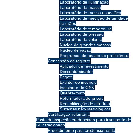
Laboratório de iluminação
Laboratório de massa
Laboratório de massa específica
Laboratório de medição de umidade
de grãos
Laboratório de temperatura
Laboratório de pressão
Laboratório de volume
Núcleo de grandes massas
Núcleo de vazão
Programas de ensaio de proficiência
Concessão de registro
Aplicador de revestimento
Descontaminador
Engate
Extintor de incêndio
Instalador de GNV
Quebra-mato
Reformadora de pneus
Requalificação de cilindros
Sistemas não-metrológicos
Certificação voluntária
Posto de inspeção credenciado para transporte de
GLP fracionado
Procedimento para credenciamento