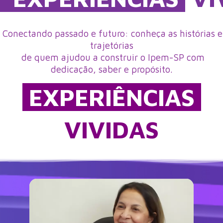
Conectando passado e futuro:
conheça as histórias e
trajetórias
de quem ajudou a construir o Ipem-SP com
dedicação, saber e propósito.
EXP
ERIÊ
NCIAS
VIVIDAS
Assista o vídeo