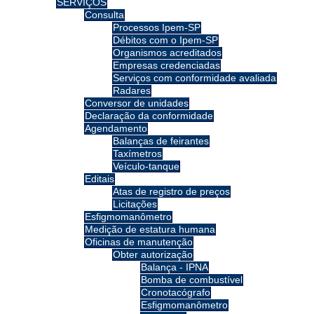
SERVIÇOS
Consulta
Processos Ipem-SP
Débitos com o Ipem-SP
Organismos acreditados
Empresas credenciadas
Serviços com conformidade avaliada
Radares
Conversor de unidades
Declaração da conformidade
Agendamento
Balanças de feirantes
Taxímetros
Veículo-tanque
Editais
Atas de registro de preços
Licitações
Esfigmomanômetro
Medição de estatura humana
Oficinas de manutenção
Obter autorização
Balança - IPNA
Bomba de combustível
Cronotacógrafo
Esfigmomanômetro