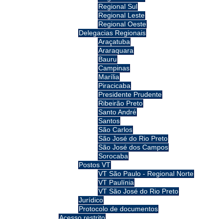
Regional Sul
Regional Leste
Regional Oeste
Delegacias Regionais
Araçatuba
Araraquara
Bauru
Campinas
Marília
Piracicaba
Presidente Prudente
Ribeirão Preto
Santo André
Santos
São Carlos
São José do Rio Preto
São José dos Campos
Sorocaba
Postos VT
VT São Paulo - Regional Norte
VT Paulínia
VT São José do Rio Preto
Jurídico
Protocolo de documentos
Acesso restrito