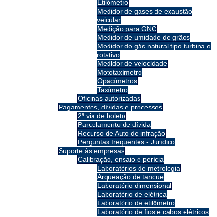
Etilômetro
Medidor de gases de exaustão
veicular
Medição para GNC
Medidor de umidade de grãos
Medidor de gás natural tipo turbina e
rotativo
Medidor de velocidade
Mototaxímetro
Opacímetros
Taxímetro
Oficinas autorizadas
Pagamentos, dívidas e processos
2ª via de boleto
Parcelamento de dívida
Recurso de Auto de infração
Perguntas frequentes - Jurídico
Suporte às empresas
Calibração, ensaio e perícia
Laboratórios de metrologia
Arqueação de tanque
Laboratório dimensional
Laboratório de elétrica
Laboratório de etilômetro
Laboratório de fios e cabos elétricos