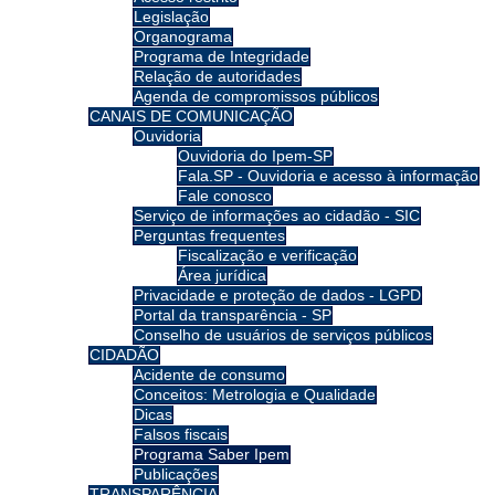
Legislação
Organograma
Programa de Integridade
Relação de autoridades
Agenda de compromissos públicos
CANAIS DE COMUNICAÇÃO
Ouvidoria
Ouvidoria do Ipem-SP
Fala.SP - Ouvidoria e acesso à informação
Fale conosco
Serviço de informações ao cidadão - SIC
Perguntas frequentes
Fiscalização e verificação
Área jurídica
Privacidade e proteção de dados - LGPD
Portal da transparência - SP
Conselho de usuários de serviços públicos
CIDADÃO
Acidente de consumo
Conceitos: Metrologia e Qualidade
Dicas
Falsos fiscais
Programa Saber Ipem
Publicações
TRANSPARÊNCIA