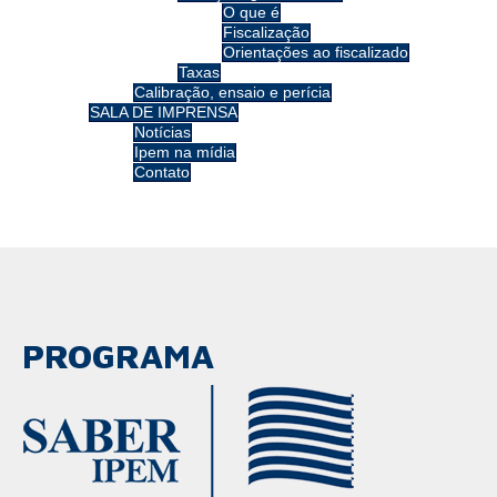
O que é
Fiscalização
Orientações ao fiscalizado
Taxas
Calibração, ensaio e perícia
SALA DE IMPRENSA
Notícias
Ipem na mídia
Contato
PROGRAMA