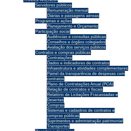
Servidores públicos
Remuneração mensal
Diárias e passagens aéreas
Programas e ações
Planejamento e Orçamento
Participação social
Audiências e consultas públicas
Conselhos e órgãos colegiados
Avaliação dos serviços públicos
Contratos e compras públicas
Contratações
Dados e indicadores de contratos
Infraestrutura e atividades complementares
Painel da transparência de despesas com
contratos
Plano de Contratações Anual (PCA)
Relação de contratos e fiscais
Relatório de Licitações Fracassadas e
Desertas
Compras
Sistemas e cadastros de contratos e
compras públicas
Suprimentos e administração patrimonial
Transportes