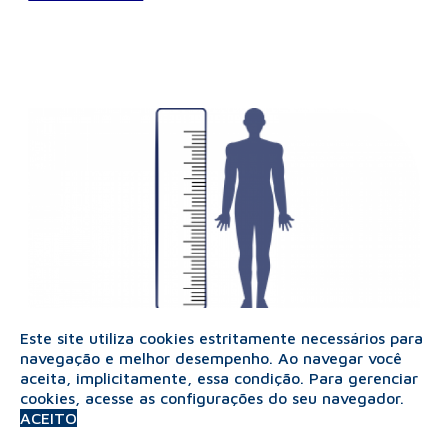
Este site utiliza cookies estritamente necessários para
navegação e melhor desempenho. Ao navegar você
Você conhece o serviço de medição de estatura
aceita, implicitamente, essa condição. Para gerenciar
humana do Ipem-SP?
cookies, acesse as configurações do seu navegador.
O serviço de medição de estatura humana, assim
ACEITO
como serviços de calibração e ensaios nas grandezas