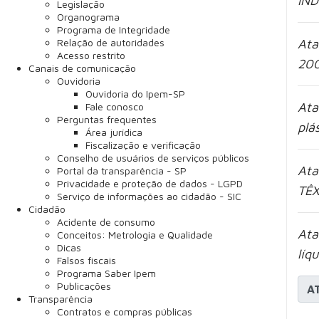
IND
Legislação
Organograma
Programa de Integridade
Relação de autoridades
Ata
Acesso restrito
200
Canais de comunicação
Ouvidoria
Ouvidoria do Ipem-SP
Ata
Fale conosco
Perguntas frequentes
plá
Área jurídica
Fiscalização e verificação
Conselho de usuários de serviços públicos
Ata
Portal da transparência - SP
Privacidade e proteção de dados - LGPD
TÊX
Serviço de informações ao cidadão - SIC
Cidadão
Acidente de consumo
Ata
Conceitos: Metrologia e Qualidade
Dicas
líq
Falsos fiscais
Programa Saber Ipem
Publicações
A
Transparência
Contratos e compras públicas