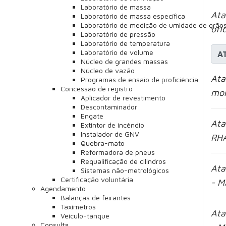
Laboratório de massa
Ata
Laboratório de massa específica
Laboratório de medição de umidade de grão
ofí
Laboratório de pressão
Laboratório de temperatura
Laboratório de volume
A
Núcleo de grandes massas
Núcleo de vazão
Ata
Programas de ensaio de proficiência
Concessão de registro
mon
Aplicador de revestimento
Descontaminador
Engate
Ata
Extintor de incêndio
Instalador de GNV
RH
Quebra-mato
Reformadora de pneus
Requalificação de cilindros
Ata
Sistemas não-metrológicos
Certificação voluntária
- M
Agendamento
Balanças de feirantes
Taxímetros
Ata
Veículo-tanque
Consulta