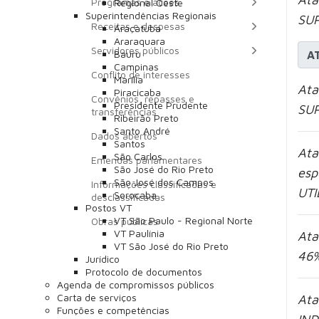
Programas e ações
Regional Oeste
Superintendências Regionais
SUP
Receitas e despesas
Araçatuba
Araraquara
Servidores públicos
Bauru
A
Campinas
Conflito de interesses
Marília
Ata
Piracicaba
Convênios, repasses e
Presidente Prudente
SU
transferências
Ribeirão Preto
Santo André
Dados abertos
Santos
Ata
São Carlos
Emendas parlamentares
São José do Rio Preto
esp
São José dos Campos
Informações classificadas e
UTI
Sorocaba
desclassificadas
Postos VT
VT São Paulo - Regional Norte
Obras públicas
VT Paulínia
Ata
VT São José do Rio Preto
46%
Jurídico
Protocolo de documentos
Agenda de compromissos públicos
Carta de serviços
Ata
Funções e competências