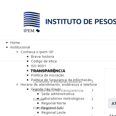
Home
Institucional
Conheça o Ipem-SP
Breve história
Código de ética
ISO 9001
Plano estratégico
TRANSPARÊNCIA
Política de inovação
Política de Segurança da Informação
Contratos e compras públicas
Horário de atendimento, endereços e telefone
Grande São Paulo
Demais itens da transparência
Sede administrativa
Laboratórios metrológicos
Editais
Regional Norte
A
Regional Sul
Participação social
Regional Leste
Ata