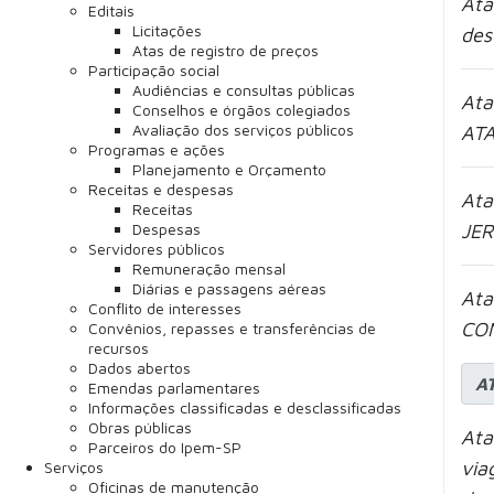
Ata
Editais
Licitações
des
Atas de registro de preços
Participação social
Audiências e consultas públicas
Ata
Conselhos e órgãos colegiados
Avaliação dos serviços públicos
AT
Programas e ações
Planejamento e Orçamento
Receitas e despesas
Ata
Receitas
Despesas
JER
Servidores públicos
Remuneração mensal
Diárias e passagens aéreas
Ata
Conflito de interesses
CO
Convênios, repasses e transferências de
recursos
Dados abertos
A
Emendas parlamentares
Informações classificadas e desclassificadas
Obras públicas
Ata
Parceiros do Ipem-SP
via
Serviços
Oficinas de manutenção