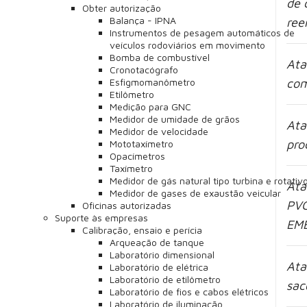
de 
Obter autorização
Balança - IPNA
ree
Instrumentos de pesagem automáticos de
veículos rodoviários em movimento
Bomba de combustível
Ata
Cronotacógrafo
Esfigmomanômetro
com
Etilômetro
Medição para GNC
Medidor de umidade de grãos
Ata
Medidor de velocidade
pro
Mototaxímetro
Opacímetros
Taxímetro
Medidor de gás natural tipo turbina e rotativ
Ata
Medidor de gases de exaustão veicular
PVC
Oficinas autorizadas
Suporte às empresas
EMB
Calibração, ensaio e perícia
Arqueação de tanque
Laboratório dimensional
Ata
Laboratório de elétrica
Laboratório de etilômetro
sac
Laboratório de fios e cabos elétricos
Laboratório de iluminação