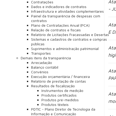
Ata
Contratações
Dados e indicadores de contratos
- J
Infraestrutura e atividades complementares
Painel da transparência de despesas com
contratos
Ata
Plano de Contratações Anual (PCA)
Relação de contratos e fiscais
E D
Relatório de Licitações Fracassadas e Desertas
Sistemas e cadastros de contratos e compras
públicas
Ata
Suprimentos e administração patrimonial
Transportes
hig
Demais itens da transparência
Arrecadação
Balanço contábil
Ata
Convênios
Execução orçamentária / financeira
PAP
Relatório de prestação de contas
Resultados de fiscalização
Instrumentos de medição
Ata
Produtos certificados
Produtos pré-medidos
moí
Produtos têxteis
PDTIC - Plano Diretor de Tecnologia da
Informação e Comunicação