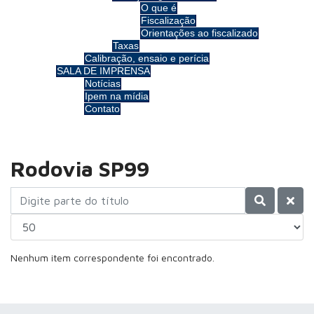
O que é
Fiscalização
Orientações ao fiscalizado
Taxas
Calibração, ensaio e perícia
SALA DE IMPRENSA
Notícias
Ipem na mídia
Contato
Rodovia SP99
Digite parte do título
Exibir #
Nenhum item correspondente foi encontrado.