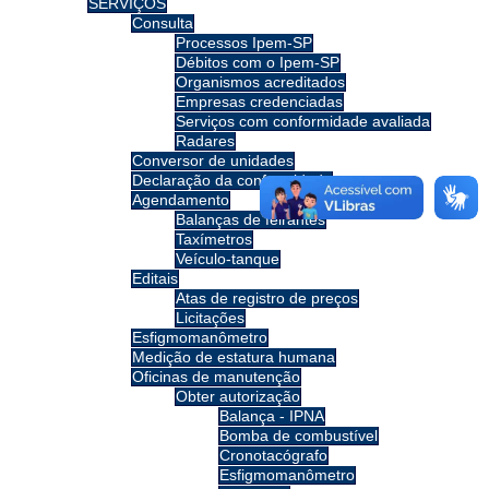
SERVIÇOS
Consulta
Processos Ipem-SP
Débitos com o Ipem-SP
Organismos acreditados
Empresas credenciadas
Serviços com conformidade avaliada
Radares
Conversor de unidades
Declaração da conformidade
Agendamento
Balanças de feirantes
Taxímetros
Veículo-tanque
Editais
Atas de registro de preços
Licitações
Esfigmomanômetro
Medição de estatura humana
Oficinas de manutenção
Obter autorização
Balança - IPNA
Bomba de combustível
Cronotacógrafo
Esfigmomanômetro