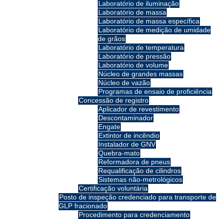
Laboratório de iluminação
Laboratório de massa
Laboratório de massa específica
Laboratório de medição de umidade
de grãos
Laboratório de temperatura
Laboratório de pressão
Laboratório de volume
Núcleo de grandes massas
Núcleo de vazão
Programas de ensaio de proficiência
Concessão de registro
Aplicador de revestimento
Descontaminador
Engate
Extintor de incêndio
Instalador de GNV
Quebra-mato
Reformadora de pneus
Requalificação de cilindros
Sistemas não-metrológicos
Certificação voluntária
Posto de inspeção credenciado para transporte de
GLP fracionado
Procedimento para credenciamento