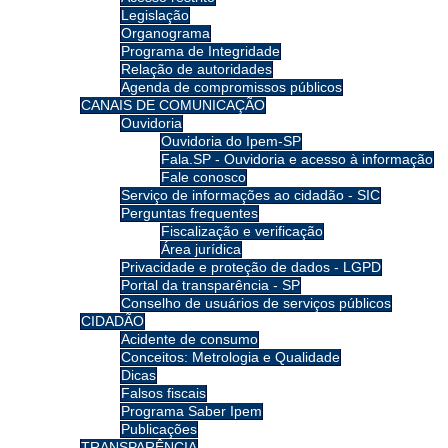
Legislação
Organograma
Programa de Integridade
Relação de autoridades
Agenda de compromissos públicos
CANAIS DE COMUNICAÇÃO
Ouvidoria
Ouvidoria do Ipem-SP
Fala.SP - Ouvidoria e acesso à informação
Fale conosco
Serviço de informações ao cidadão - SIC
Perguntas frequentes
Fiscalização e verificação
Área jurídica
Privacidade e proteção de dados - LGPD
Portal da transparência - SP
Conselho de usuários de serviços públicos
CIDADÃO
Acidente de consumo
Conceitos: Metrologia e Qualidade
Dicas
Falsos fiscais
Programa Saber Ipem
Publicações
TRANSPARÊNCIA