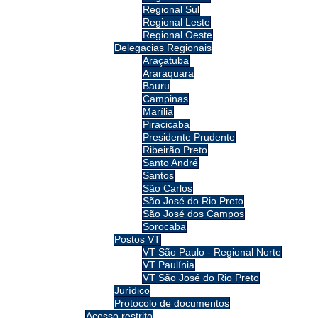
Regional Sul
Regional Leste
Regional Oeste
Delegacias Regionais
Araçatuba
Araraquara
Bauru
Campinas
Marília
Piracicaba
Presidente Prudente
Ribeirão Preto
Santo André
Santos
São Carlos
São José do Rio Preto
São José dos Campos
Sorocaba
Postos VT
VT São Paulo - Regional Norte
VT Paulínia
VT São José do Rio Preto
Jurídico
Protocolo de documentos
Acesso restrito