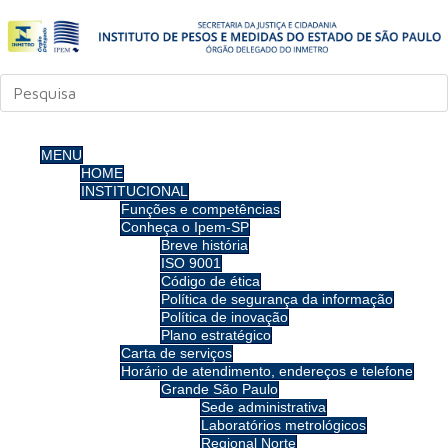
MENU
HOME
INSTITUCIONAL
Funções e competências
Conheça o Ipem-SP
Breve história
ISO 9001
Código de ética
Política de segurança da informação
Política de inovação
Plano estratégico
Carta de serviços
Horário de atendimento, endereços e telefone
Grande São Paulo
Sede administrativa
Laboratórios metrológicos
Regional Norte