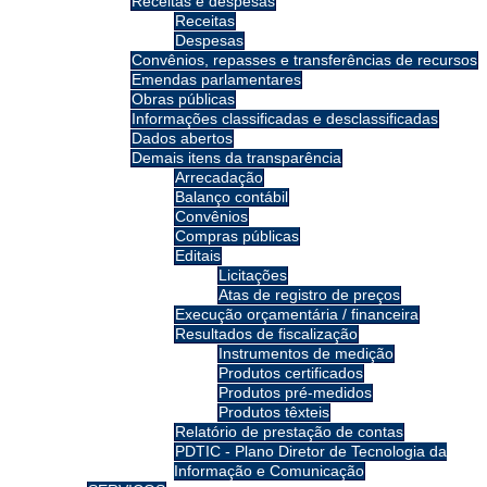
Receitas e despesas
Receitas
Despesas
Convênios, repasses e transferências de recursos
Emendas parlamentares
Obras públicas
Informações classificadas e desclassificadas
Dados abertos
Demais itens da transparência
Arrecadação
Balanço contábil
Convênios
Compras públicas
Editais
Licitações
Atas de registro de preços
Execução orçamentária / financeira
Resultados de fiscalização
Instrumentos de medição
Produtos certificados
Produtos pré-medidos
Produtos têxteis
Relatório de prestação de contas
PDTIC - Plano Diretor de Tecnologia da
Informação e Comunicação