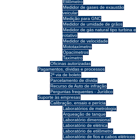
Etilômetro
Medidor de gases de exaustão
veicular
Medição para GNC
Medidor de umidade de grãos
Medidor de gás natural tipo turbina e
rotativo
Medidor de velocidade
Mototaxímetro
Opacímetros
Taxímetro
Oficinas autorizadas
Pagamentos, dívidas e processos
2ª via de boleto
Parcelamento de dívida
Recurso de Auto de infração
Perguntas frequentes - Jurídico
Suporte às empresas
Calibração, ensaio e perícia
Laboratórios de metrologia
Arqueação de tanque
Laboratório dimensional
Laboratório de elétrica
Laboratório de etilômetro
Laboratório de fios e cabos elétricos