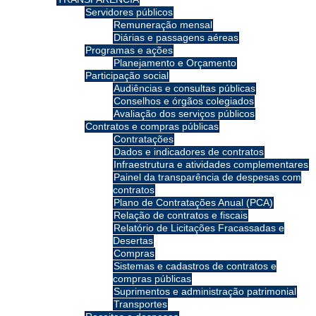
Servidores públicos
Remuneração mensal
Diárias e passagens aéreas
Programas e ações
Planejamento e Orçamento
Participação social
Audiências e consultas públicas
Conselhos e órgãos colegiados
Avaliação dos serviços públicos
Contratos e compras públicas
Contratações
Dados e indicadores de contratos
Infraestrutura e atividades complementares
Painel da transparência de despesas com
contratos
Plano de Contratações Anual (PCA)
Relação de contratos e fiscais
Relatório de Licitações Fracassadas e
Desertas
Compras
Sistemas e cadastros de contratos e
compras públicas
Suprimentos e administração patrimonial
Transportes