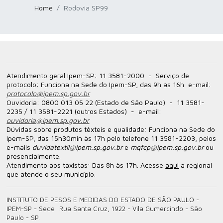
Home
Rodovia SP99
Atendimento geral Ipem-SP:
11 3581-2000 - S
erviço de
protocolo
: Funciona na Sede do Ipem-SP, das 9h às 16h
e-mail
:
protocolo@ipem.sp.gov.br
Ouvidoria:
0800 013 05 22 (Estado de São Paulo) - 11 3581-
2235 / 11 3581-2221 (outros Estados) - e-mail:
ouvidoria@ipem.sp.gov.br
Dúvidas sobre produtos têxteis e qualidade:
Funciona na Sede do
Ipem-SP, das 15h30min às 17h pelo telefone 11 3581-2203, pelos
e-mails
duvidatextil@ipem.sp.gov.br
e
mqfcp@ipem.sp.gov.br
ou
presencialmente.
Atendimento aos taxistas:
Das 8h às 17h. Acesse
aqui
a regional
que atende o seu município
.
INSTITUTO DE PESOS E MEDIDAS DO ESTADO DE SÃO PAULO -
IPEM-SP -
Sede: Rua Santa Cruz, 1922 - Vila Gumercindo - São
Paulo - SP.